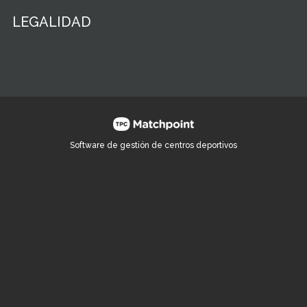
LEGALIDAD
Software de gestión de centros deportivos
Las cookies de este sitio web se usan para personalizar el
contenido y los anuncios, ofrecer funciones de redes sociales
y analizar el tráfico. Además, compartimos información sobre
el uso que haga del sitio web con nuestros partners de redes
sociales, publicidad y análisis web, quienes pueden
combinarla con otra información que les haya proporcionado
o que hayan recopilado a partir del uso que haya hecho de
sus servicios.